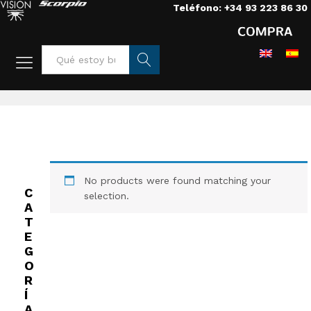
Teléfono: +34 93 223 86 30
Home
/
Luces
/
Leds
/
Sky panel
Busca
r
No products were found matching your
C
selection.
A
T
E
G
O
R
Í
A