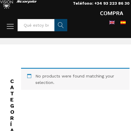
Teléfono: +34 93 223 86 30
Home
/
Luces
/
Accesorios
/
Carros de accesorios
Busca
r
No products were found matching your
C
selection.
A
T
E
G
O
R
Í
A