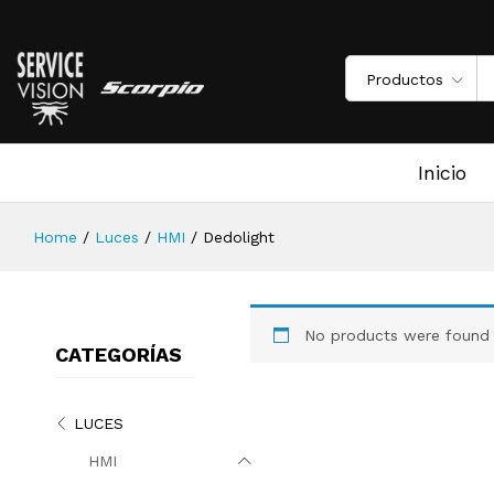
Productos
Inicio
Home
/
Luces
/
HMI
/
Dedolight
No products were found 
CATEGORÍAS
LUCES
HMI