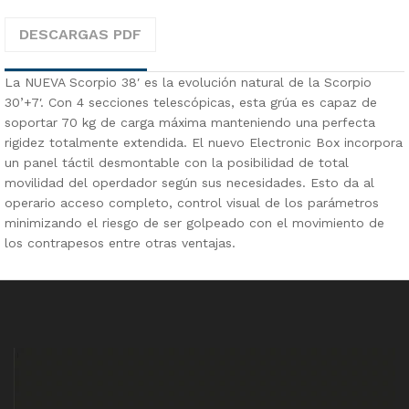
DESCARGAS PDF
La NUEVA Scorpio 38′ es la evolución natural de la Scorpio
30’+7′. Con 4 secciones telescópicas, esta grúa es capaz de
soportar 70 kg de carga máxima manteniendo una perfecta
rigidez totalmente extendida. El nuevo Electronic Box incorpora
un panel táctil desmontable con la posibilidad de total
movilidad del operdador según sus necesidades. Esto da al
operario acceso completo, control visual de los parámetros
minimizando el riesgo de ser golpeado con el movimiento de
los contrapesos entre otras ventajas.