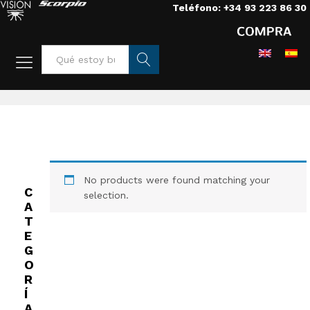
Teléfono: +34 93 223 86 30
Home
/
Opticas
/
Objetivos y Zooms
/
Anamórficos vintage
Busca
r
No products were found matching your
C
selection.
A
T
E
G
O
R
Í
A